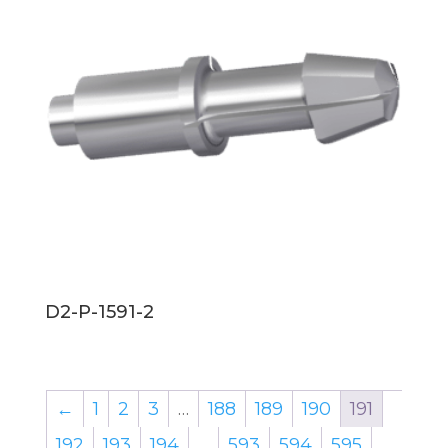
D2-P-1591-2
←
1
2
3
…
188
189
190
191
192
193
194
…
593
594
595