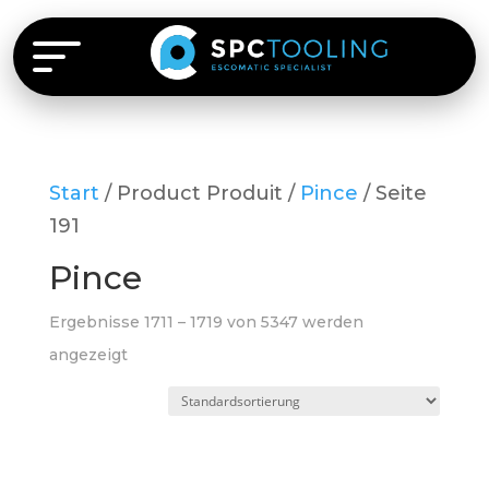
Start
/ Product Produit /
Pince
/ Seite
191
Pince
Ergebnisse 1711 – 1719 von 5347 werden
angezeigt