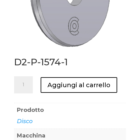
D2-P-1574-1
D2-
Aggiungi al carrello
P-
1574-
1
Prodotto
quantità
Disco
Macchina