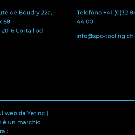
ute de Boudry 22a,
Telefono +41 (0)32 8
x 68
44 00
2016 Cortaillod
info@spc-tooling.ch
ul web da
Yetinc
|
 è un marchio
a :