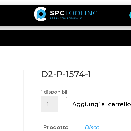
D2-P-1574-1
1 disponibili
D2-
Aggiungi al carrell
P-
1574-
1
Prodotto
Disco