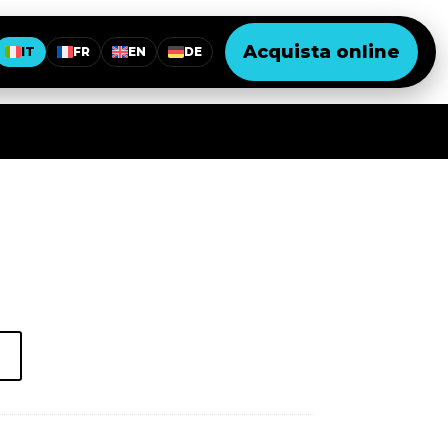
Acquista online
IT
FR
EN
DE
o