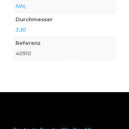
NM,
Durchmesser
3.30
Referenz
40910