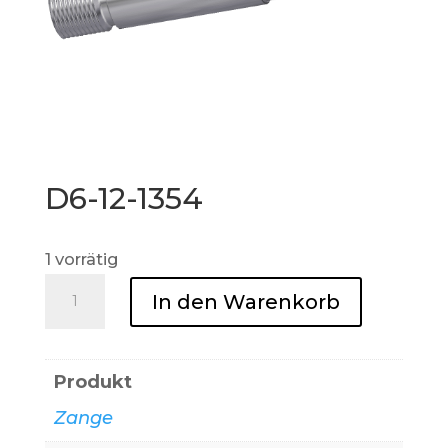
D6-12-1354
1 vorrätig
D6-
In den Warenkorb
12-
1354
Menge
Produkt
Zange