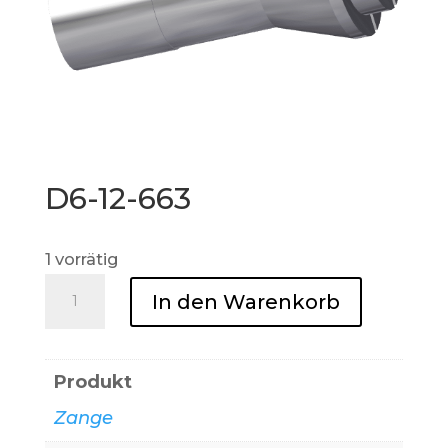
D6-12-663
1 vorrätig
D6-
In den Warenkorb
12-
663
Menge
Produkt
Zange