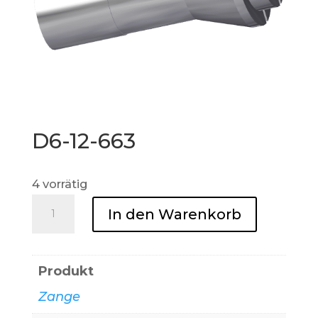
D6-12-663
4 vorrätig
D6-
In den Warenkorb
12-
663
Menge
Produkt
Zange