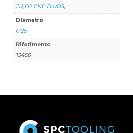
D2,D2 CNC,D4/D5,
Diametro
0.25
Riferimento
13450