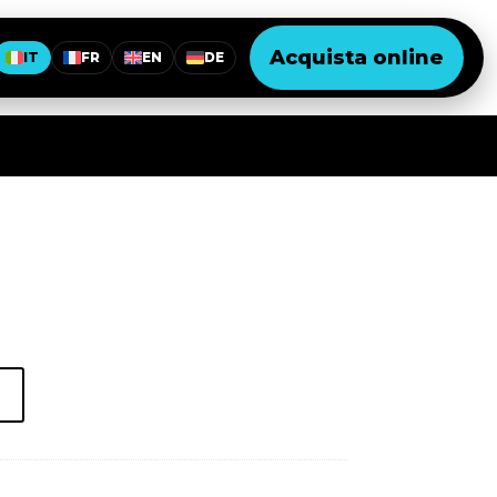
Acquista online
IT
FR
EN
DE
o