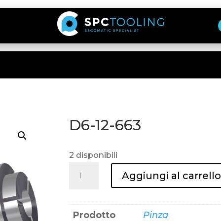
D6-12-663
2 disponibili
D6-
Aggiungi al carrell
12-
663
quantità
Prodotto
Pinza