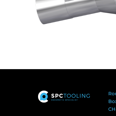
Ro
Bo
CH-