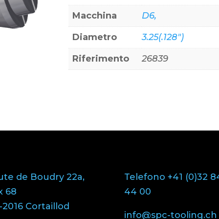
Macchina
D6,
Diametro
3.25(.128")
Riferimento
26839
ute de Boudry 22a,
Telefono +41 (0)32 8
x 68
44 00
2016 Cortaillod
info@spc-tooling.ch