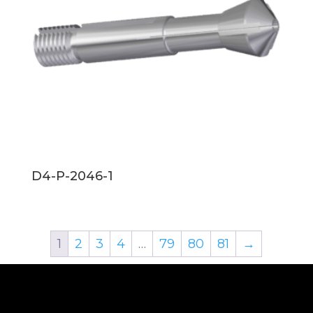
D4-P-2046-1
1
2
3
4
…
79
80
81
→