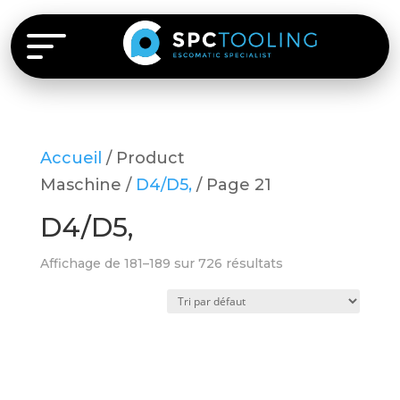
Accueil
/ Product
Maschine /
D4/D5,
/ Page 21
D4/D5,
Affichage de 181–189 sur 726 résultats