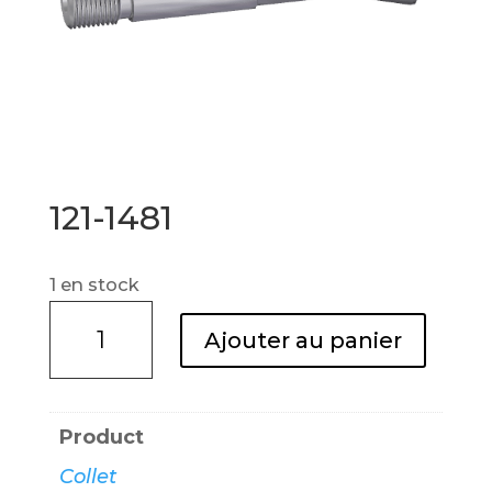
121-1481
1 en stock
quantité
Ajouter au panier
de
121-
1481
Product
Collet