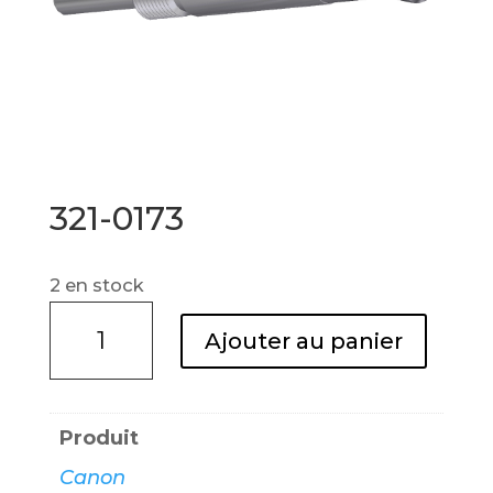
321-0173
2 en stock
quantité
Ajouter au panier
de
321-
0173
Produit
Canon