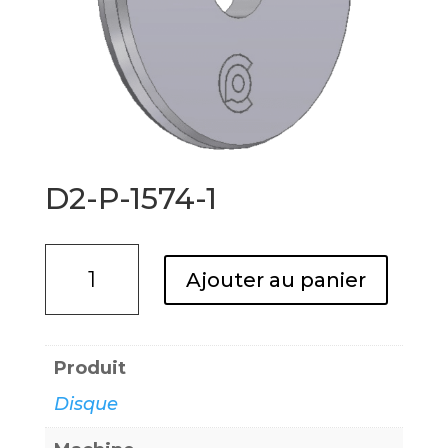
D2-P-1574-1
quantité
Ajouter au panier
de
D2-
P-
Produit
1574-
Disque
1