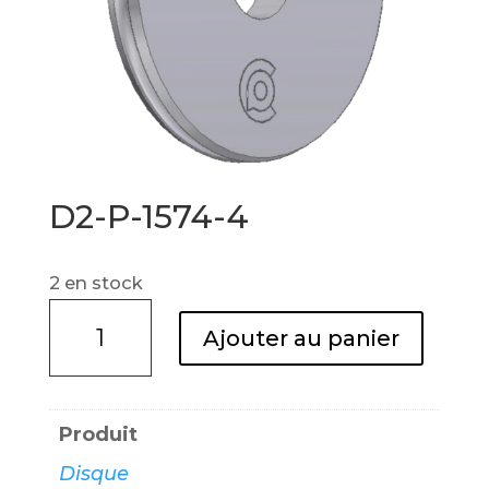
D2-P-1574-4
2 en stock
quantité
Ajouter au panier
de
D2-
P-
Produit
1574-
Disque
4