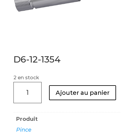
D6-12-1354
2 en stock
quantité
Ajouter au panier
de
D6-
12-
Produit
1354
Pince