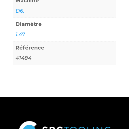
Machine
D6,
Diamètre
1.47
Référence
41484