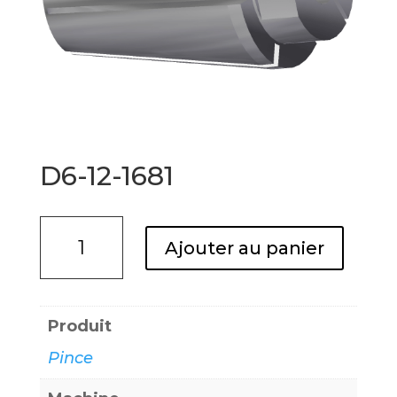
D6-12-1681
quantité
Ajouter au panier
de
D6-
12-
Produit
1681
Pince